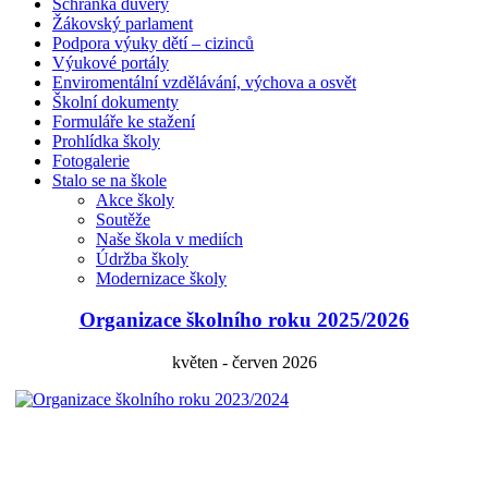
Schránka důvěry
Žákovský parlament
Podpora výuky dětí – cizinců
Výukové portály
Enviromentální vzdělávání, výchova a osvět
Školní dokumenty
Formuláře ke stažení
Prohlídka školy
Fotogalerie
Stalo se na škole
Akce školy
Soutěže
Naše škola v mediích
Údržba školy
Modernizace školy
Organizace školního roku 2025/2026
květen - červen 2026