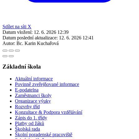
Sdílet na síti X
Datum vložení:
12. 6. 2026 12:39
Datum poslední aktualizace:
12. 6. 2026 12:41
Autor:
Bc. Karin Kuchařová
Základní škola
Aktuální informace
Povinně zveřejňované informace
E-podatelna
Zaměstnanci školy
Organizace výuky
Rozvrhy tříd
Konzultace & Podpora vzdělávání
Zápis do 1. třídy
Platby od žáků
Školská rada
Školní poradenské pracoviště