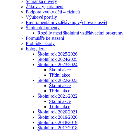
Schránka důvěry
Žákovský parlament
Podpora výuky dětí – cizinců
Výukové portály
Enviromentální vzdělávání, výchova a osvět
Školní dokumenty
Rozdíly mezi školními vzdělávacími programy
Formuláře ke stažení
Prohlídka školy
Fotogalerie
Školní rok 2025⁄2026
Školní rok 2024⁄2025
Školní rok 2023⁄2024
Školní akce
Třídní akce
Školní rok 2022⁄2023
Školní akce
Třídní akce
Školní rok 2021⁄2022
Školní akce
Třídní akce
Školní rok 2020⁄2021
Školní rok 2019⁄2020
Školní rok 2018⁄2019
Školní rok 2017⁄2018