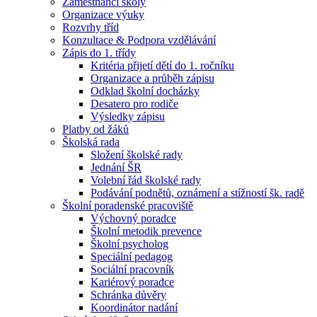
Zaměstnanci školy
Organizace výuky
Rozvrhy tříd
Konzultace & Podpora vzdělávání
Zápis do 1. třídy
Kritéria přijetí dětí do 1. ročníku
Organizace a průběh zápisu
Odklad školní docházky
Desatero pro rodiče
Výsledky zápisu
Platby od žáků
Školská rada
Složení školské rady
Jednání ŠR
Volební řád školské rady
Podávání podnětů, oznámení a stížností šk. radě
Školní poradenské pracoviště
Výchovný poradce
Školní metodik prevence
Školní psycholog
Speciální pedagog
Sociální pracovník
Kariérový poradce
Schránka důvěry
Koordinátor nadání