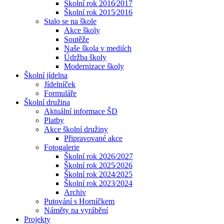
Školní rok 2016⁄2017
Školní rok 2015⁄2016
Stalo se na škole
Akce školy
Soutěže
Naše škola v mediích
Údržba školy
Modernizace školy
Školní jídelna
Jídelníček
Formuláře
Školní družina
Aktuální informace ŠD
Platby
Akce školní družiny
Připravované akce
Fotogalerie
Školní rok 2026/2027
Školní rok 2025⁄2026
Školní rok 2024⁄2025
Školní rok 2023⁄2024
Archiv
Putování s Horníčkem
Náměty na vyrábění
Projekty