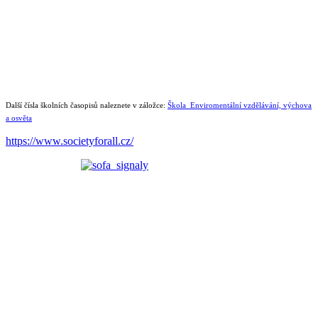
Další čísla školních časopisů naleznete v záložce:
Škola_Enviromentální vzdělávání, výchova
a osvěta
https://www.societyforall.cz/