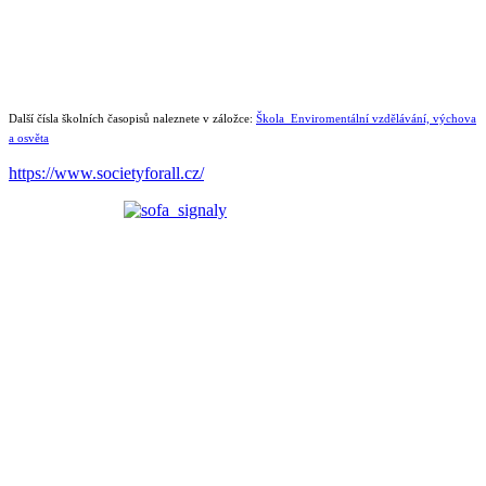
Další čísla školních časopisů naleznete v záložce:
Škola_Enviromentální vzdělávání, výchova
a osvěta
https://www.societyforall.cz/