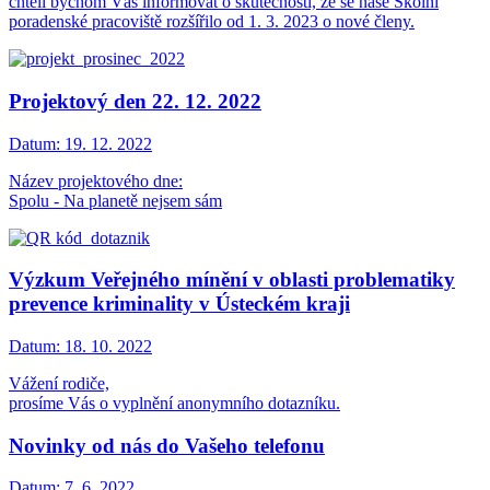
chtěli bychom Vás informovat o skutečnosti, že se naše Školní
poradenské pracoviště rozšířilo od 1. 3. 2023 o nové členy.
Projektový den 22. 12. 2022
Datum:
19. 12. 2022
Název projektového dne:
Spolu - Na planetě nejsem sám
Výzkum Veřejného mínění v oblasti problematiky
prevence kriminality v Ústeckém kraji
Datum:
18. 10. 2022
Vážení rodiče,
prosíme Vás o vyplnění anonymního dotazníku.
Novinky od nás do Vašeho telefonu
Datum:
7. 6. 2022