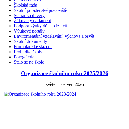
Školská rada
Školní poradenské pracoviště
Schránka důvěry
Žákovský parlament
Podpora výuky dětí – cizinců
Výukové portály
Enviromentální vzdělávání, výchova a osvět
Školní dokumenty
Formuláře ke stažení
Prohlídka školy
Fotogalerie
Stalo se na škole
Organizace školního roku 2025/2026
květen - červen 2026