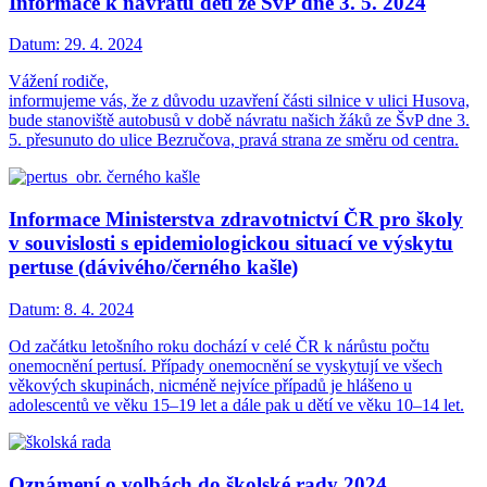
Informace k návratu dětí ze ŠvP dne 3. 5. 2024
Datum:
29. 4. 2024
Vážení rodiče,
informujeme vás, že z důvodu uzavření části silnice v ulici Husova,
bude stanoviště autobusů v době návratu našich žáků ze ŠvP dne 3.
5. přesunuto do ulice Bezručova, pravá strana ze směru od centra.
Informace Ministerstva zdravotnictví ČR pro školy
v souvislosti s epidemiologickou situací ve výskytu
pertuse (dávivého/černého kašle)
Datum:
8. 4. 2024
Od začátku letošního roku dochází v celé ČR k nárůstu počtu
onemocnění pertusí. Případy onemocnění se vyskytují ve všech
věkových skupinách, nicméně nejvíce případů je hlášeno u
adolescentů ve věku 15–19 let a dále pak u dětí ve věku 10–14 let.
Oznámení o volbách do školské rady 2024