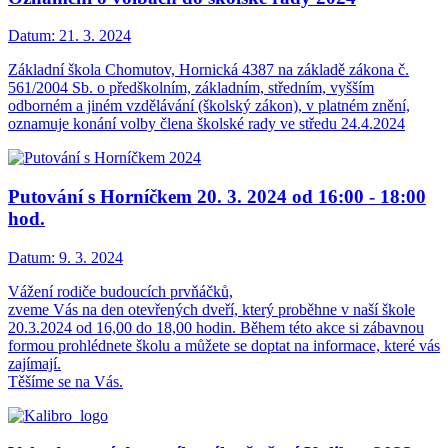
Datum:
21. 3. 2024
Základní škola Chomutov, Hornická 4387 na základě zákona č.
561/2004 Sb. o předškolním, základním, středním, vyšším
odborném a jiném vzdělávání (školský zákon), v platném znění,
oznamuje konání volby člena školské rady ve středu 24.4.2024
Putování s Horníčkem 20. 3. 2024 od 16:00 - 18:00
hod.
Datum:
9. 3. 2024
Vážení rodiče budoucích prvňáčků,
zveme Vás na den otevřených dveří, který proběhne v naší škole
20.3.2024 od 16,00 do 18,00 hodin. Během této akce si zábavnou
formou prohlédnete školu a můžete se doptat na informace, které vás
zajímají.
Těšíme se na Vás.