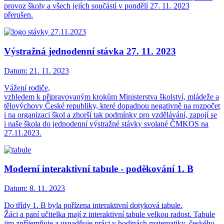
provoz školy a všech jejích součástí v pondělí 27. 11. 2023
přerušen.
Výstražná jednodenní stávka 27. 11. 2023
Datum:
21. 11. 2023
Vážení rodiče,
vzhledem k připravovaným krokům Ministerstva školství, mládeže a
tělovýchovy České republiky, které dopadnou negativně na rozpočet
i na organizaci škol a zhorší tak podmínky pro vzdělávání, zapojí se
i naše škola do jednodenní výstražné stávky svolané ČMKOS na
27.11.2023.
Moderní interaktivní tabule - poděkování 1. B
Datum:
8. 11. 2023
Do třídy 1. B byla pořízena interaktivní dotyková tabule.
Žáci a paní učitelka mají z interaktivní tabule velkou radost. Tabule
jim zpříjemňuje a usnadňuje práci v hodinách matematiky, českého