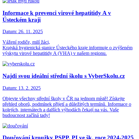
Informace k prevenci virové hepatitidy A v
Ústeckém kraji
Datum:
26. 11. 2025
Vážení rodiče, milí žáci,
Krajská hygienická stanice Ústeckého kraje informuje o zvýšeném
výskytu virové hepatitidy A (VHA) v našem regionu.
Najdi svou ideální střední školu s VyberSkolu.cz
Datum:
13. 2. 2025
Objevte všechny střední školy v ČR na jednom místě! Získejte
přehled oborů, podmínek přijetí a důležitých termínů. Informace o
kolejích, internátech a dalších výhodách čekají na vás. Vaše
budoucnost začíná tady!
Doučování kroužky PSPP, PI ve šk. roce 2024-2025