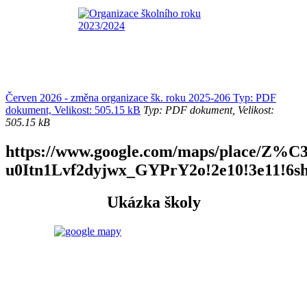
Červen 2026 - změna organizace šk. roku 2025-206 Typ: PDF
dokument, Velikost: 505.15 kB
Typ: PDF dokument, Velikost:
505.15 kB
https://www.google.com/maps/place/Z
u0Itn1Lvf2dyjwx_GYPrY2o!2e10!3e11!6s
Ukázka školy