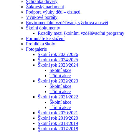
Schránka důvěry
Žákovský parlament
Podpora výuky dětí – cizinců
Výukové portály
Enviromentální vzdělávání, výchova a osvět
Školní dokumenty
Rozdíly mezi školními vzdělávacími programy
Formuláře ke stažení
Prohlídka školy
Fotogalerie
Školní rok 2025⁄2026
Školní rok 2024⁄2025
Školní rok 2023⁄2024
Školní akce
Třídní akce
Školní rok 2022⁄2023
Školní akce
Třídní akce
Školní rok 2021⁄2022
Školní akce
Třídní akce
Školní rok 2020⁄2021
Školní rok 2019⁄2020
Školní rok 2018⁄2019
Školní rok 2017⁄2018