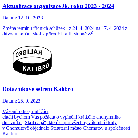
Aktualizace organizace šk. roku 2023 - 2024
Datum:
12. 10. 2023
Změna termínu třídních schůzek - z 24. 4. 2024 na 17. 4. 2024 z
důvodu konání škol v přírodě I. a II. stupně ZŠ.
Dotazníkové šetření Kalibro
Datum:
25. 9. 2023
Vážení rodiče, milí žáci,
chtěli bychom Vás požádat o vyplnění krátkého anonymního
dotazníku „Škola a já“, které si pro všechny základní školy
v Chomutově objednalo Statutární město Chomutov u společnosti
Kalibro.