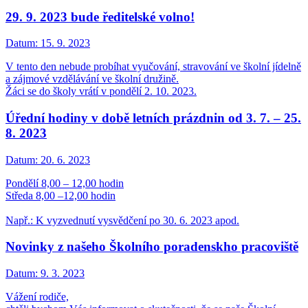
29. 9. 2023 bude ředitelské volno!
Datum:
15. 9. 2023
V tento den nebude probíhat vyučování, stravování ve školní jídelně
a zájmové vzdělávání ve školní družině.
Žáci se do školy vrátí v pondělí 2. 10. 2023.
Úřední hodiny v době letních prázdnin od 3. 7. – 25.
8. 2023
Datum:
20. 6. 2023
Pondělí 8,00 – 12,00 hodin
Středa 8,00 –12,00 hodin
Např.: K vyzvednutí vysvědčení po 30. 6. 2023 apod.
Novinky z našeho Školního poradenskho pracoviště
Datum:
9. 3. 2023
Vážení rodiče,