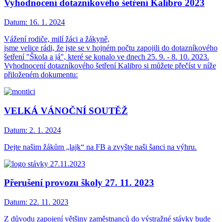
Vyhodnocení dotazníkového šetření Kalibro 2023
Datum:
16. 1. 2024
Vážení rodiče, milí žáci a žákyně,
jsme velice rádi, že jste se v hojném počtu zapojili do dotazníkového
šetření "Škola a já", které se konalo ve dnech 25. 9. - 8. 10. 2023.
Vyhodnocení dotazníkového šetření Kalibro si můžete přečíst v níže
přiloženém dokumentu:
VELKÁ VÁNOČNÍ SOUTĚŽ
Datum:
2. 1. 2024
Dejte našim žákům „lajk“ na FB a zvyšte naši šanci na výhru.
Přerušení provozu školy 27. 11. 2023
Datum:
22. 11. 2023
Z důvodu zapojení většiny zaměstnanců do výstražné stávky bude