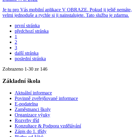
Je tu pro Vás mobilní aplikace V OBRAZE. Pokud ji ještě nemáte,
velmi jednoduše a rychle si ji nainstalujete. Tato služba je zdarma.
první stránka
předchozí stránka
1
2
3
další stránka
poslední stránka
Zobrazeno
1
-
30
ze 146
Základní škola
Aktuální informace
Povinně zveřejňované informace
E-podatelna
Zaměstnanci školy
Organizace výuky
Rozvrhy tříd
Konzultace & Podpora vzdělávání
Zápis do 1. třídy
Platby od žáků