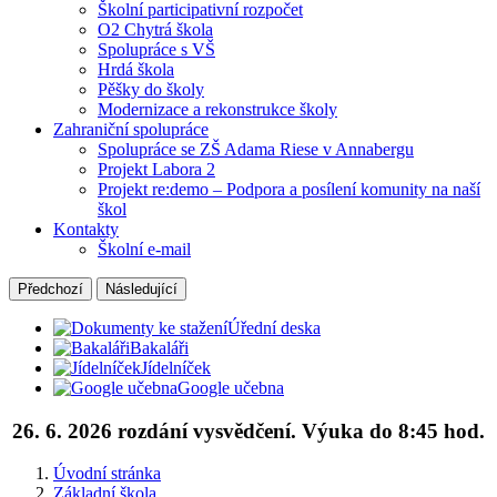
Školní participativní rozpočet
O2 Chytrá škola
Spolupráce s VŠ
Hrdá škola
Pěšky do školy
Modernizace a rekonstrukce školy
Zahraniční spolupráce
Spolupráce se ZŠ Adama Riese v Annabergu
Projekt Labora 2
Projekt re:demo – Podpora a posílení komunity na naší
škol
Kontakty
Školní e-mail
Předchozí
Následující
Úřední deska
Bakaláři
Jídelníček
Google učebna
26. 6. 2026 rozdání vysvědčení. Výuka do 8:45 hod.
Úvodní stránka
Základní škola