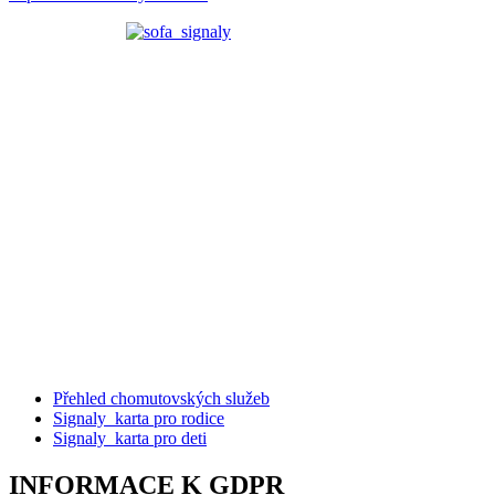
Přehled chomutovských služeb
Signaly_karta pro rodice
Signaly_karta pro deti
INFORMACE K GDPR