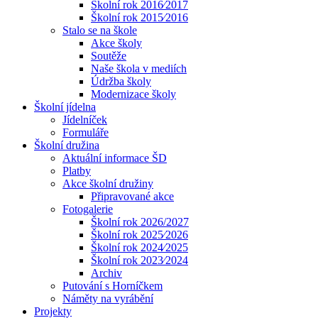
Školní rok 2016⁄2017
Školní rok 2015⁄2016
Stalo se na škole
Akce školy
Soutěže
Naše škola v mediích
Údržba školy
Modernizace školy
Školní jídelna
Jídelníček
Formuláře
Školní družina
Aktuální informace ŠD
Platby
Akce školní družiny
Připravované akce
Fotogalerie
Školní rok 2026/2027
Školní rok 2025⁄2026
Školní rok 2024⁄2025
Školní rok 2023⁄2024
Archiv
Putování s Horníčkem
Náměty na vyrábění
Projekty