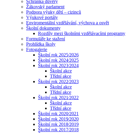
Schránka důvěry
Žákovský parlament
Podpora výuky dětí – cizinců
Výukové portály
Enviromentální vzdělávání, výchova a osvět
Školní dokumenty
Rozdíly mezi školními vzdělávacími programy
Formuláře ke stažení
Prohlídka školy
Fotogalerie
Školní rok 2025⁄2026
Školní rok 2024⁄2025
Školní rok 2023⁄2024
Školní akce
Třídní akce
Školní rok 2022⁄2023
Školní akce
Třídní akce
Školní rok 2021⁄2022
Školní akce
Třídní akce
Školní rok 2020⁄2021
Školní rok 2019⁄2020
Školní rok 2018⁄2019
Školní rok 2017⁄2018