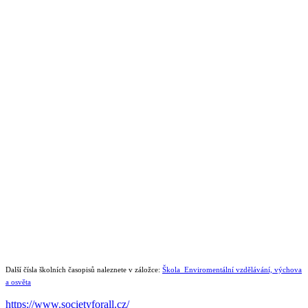
Další čísla školních časopisů naleznete v záložce:
Škola_Enviromentální vzdělávání, výchova
a osvěta
https://www.societyforall.cz/