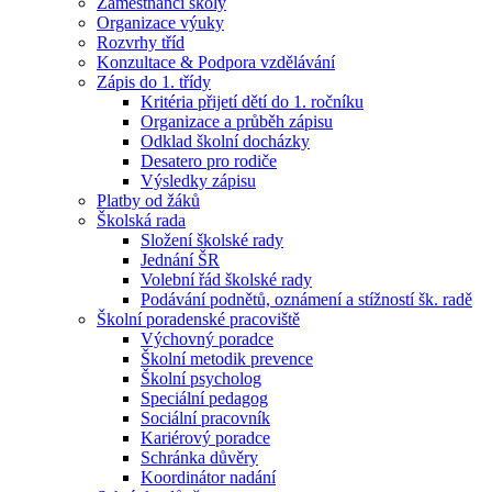
Zaměstnanci školy
Organizace výuky
Rozvrhy tříd
Konzultace & Podpora vzdělávání
Zápis do 1. třídy
Kritéria přijetí dětí do 1. ročníku
Organizace a průběh zápisu
Odklad školní docházky
Desatero pro rodiče
Výsledky zápisu
Platby od žáků
Školská rada
Složení školské rady
Jednání ŠR
Volební řád školské rady
Podávání podnětů, oznámení a stížností šk. radě
Školní poradenské pracoviště
Výchovný poradce
Školní metodik prevence
Školní psycholog
Speciální pedagog
Sociální pracovník
Kariérový poradce
Schránka důvěry
Koordinátor nadání