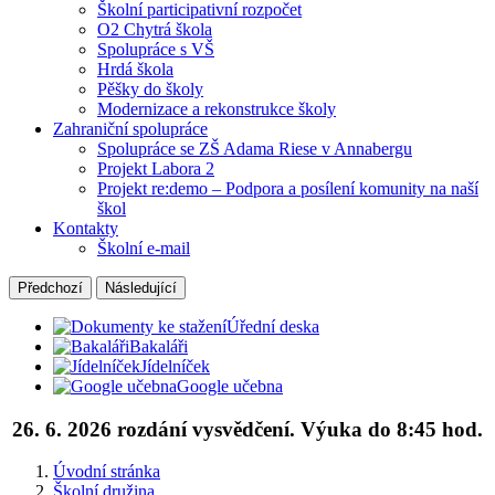
Školní participativní rozpočet
O2 Chytrá škola
Spolupráce s VŠ
Hrdá škola
Pěšky do školy
Modernizace a rekonstrukce školy
Zahraniční spolupráce
Spolupráce se ZŠ Adama Riese v Annabergu
Projekt Labora 2
Projekt re:demo – Podpora a posílení komunity na naší
škol
Kontakty
Školní e-mail
Předchozí
Následující
Úřední deska
Bakaláři
Jídelníček
Google učebna
26. 6. 2026 rozdání vysvědčení. Výuka do 8:45 hod.
Úvodní stránka
Školní družina