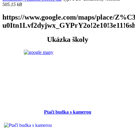
505.15 kB
https://www.google.com/maps/place/Z
u0Itn1Lvf2dyjwx_GYPrY2o!2e10!3e11!6s
Ukázka školy
Ptačí budka s kamerou