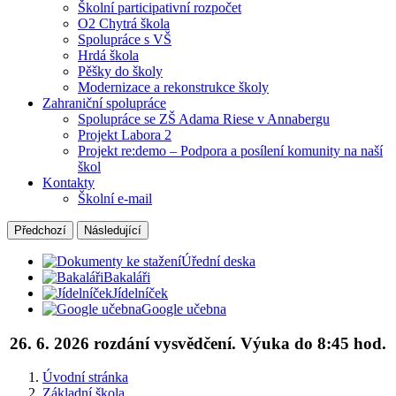
Školní participativní rozpočet
O2 Chytrá škola
Spolupráce s VŠ
Hrdá škola
Pěšky do školy
Modernizace a rekonstrukce školy
Zahraniční spolupráce
Spolupráce se ZŠ Adama Riese v Annabergu
Projekt Labora 2
Projekt re:demo – Podpora a posílení komunity na naší
škol
Kontakty
Školní e-mail
Předchozí
Následující
Úřední deska
Bakaláři
Jídelníček
Google učebna
26. 6. 2026 rozdání vysvědčení. Výuka do 8:45 hod.
Úvodní stránka
Základní škola