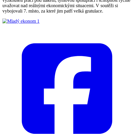
vyzkoušeli práci pod tlakem, týmovou spolupráci i schopnost rychle
uvažovat nad reálnými ekonomickými situacemi. V soutěži si
vybojovali 7. místo, za které jim patří velká gratulace.