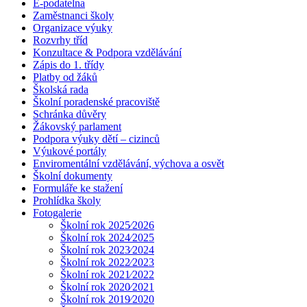
E-podatelna
Zaměstnanci školy
Organizace výuky
Rozvrhy tříd
Konzultace & Podpora vzdělávání
Zápis do 1. třídy
Platby od žáků
Školská rada
Školní poradenské pracoviště
Schránka důvěry
Žákovský parlament
Podpora výuky dětí – cizinců
Výukové portály
Enviromentální vzdělávání, výchova a osvět
Školní dokumenty
Formuláře ke stažení
Prohlídka školy
Fotogalerie
Školní rok 2025⁄2026
Školní rok 2024⁄2025
Školní rok 2023⁄2024
Školní rok 2022⁄2023
Školní rok 2021⁄2022
Školní rok 2020⁄2021
Školní rok 2019⁄2020