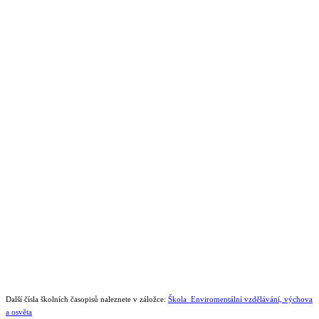
Další čísla školních časopisů naleznete v záložce:
Škola_Enviromentální vzdělávání, výchova
a osvěta