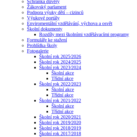
Schránka důvěry
Žákovský parlament
Podpora výuky dětí – cizinců
Výukové portály
Enviromentální vzdělávání, výchova a osvět
Školní dokumenty
Rozdíly mezi školními vzdělávacími programy
Formuláře ke stažení
Prohlídka školy
Fotogalerie
Školní rok 2025⁄2026
Školní rok 2024⁄2025
Školní rok 2023⁄2024
Školní akce
Třídní akce
Školní rok 2022⁄2023
Školní akce
Třídní akce
Školní rok 2021⁄2022
Školní akce
Třídní akce
Školní rok 2020⁄2021
Školní rok 2019⁄2020
Školní rok 2018⁄2019
Školní rok 2017⁄2018