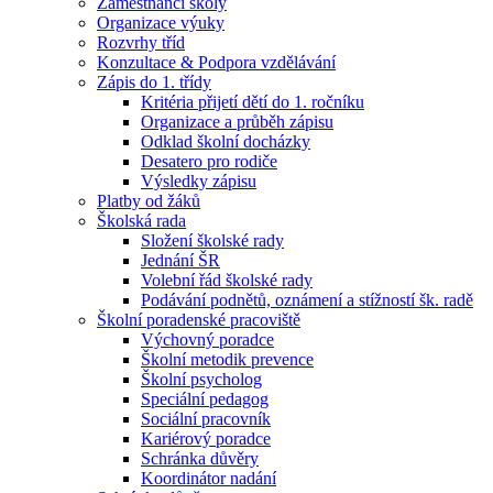
Zaměstnanci školy
Organizace výuky
Rozvrhy tříd
Konzultace & Podpora vzdělávání
Zápis do 1. třídy
Kritéria přijetí dětí do 1. ročníku
Organizace a průběh zápisu
Odklad školní docházky
Desatero pro rodiče
Výsledky zápisu
Platby od žáků
Školská rada
Složení školské rady
Jednání ŠR
Volební řád školské rady
Podávání podnětů, oznámení a stížností šk. radě
Školní poradenské pracoviště
Výchovný poradce
Školní metodik prevence
Školní psycholog
Speciální pedagog
Sociální pracovník
Kariérový poradce
Schránka důvěry
Koordinátor nadání