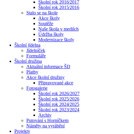
Školní rok 2016⁄2017
Školní rok 2015⁄2016
Stalo se na škole
Akce školy
Soutěže
Naše škola v mediích
Údržba školy
Modernizace školy
Školní jídelna
Jídelníček
Formuláře
Školní družina
Aktuální informace ŠD
Platby
Akce školní družiny
Připravované akce
Fotogalerie
Školní rok 2026/2027
Školní rok 2025⁄2026
Školní rok 2024⁄2025
Školní rok 2023⁄2024
Archiv
Putování s Horníčkem
Náměty na vyrábění
Projekty