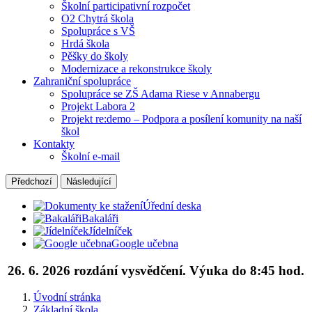
Školní participativní rozpočet
O2 Chytrá škola
Spolupráce s VŠ
Hrdá škola
Pěšky do školy
Modernizace a rekonstrukce školy
Zahraniční spolupráce
Spolupráce se ZŠ Adama Riese v Annabergu
Projekt Labora 2
Projekt re:demo – Podpora a posílení komunity na naší
škol
Kontakty
Školní e-mail
Předchozí
Následující
Úřední deska
Bakaláři
Jídelníček
Google učebna
26. 6. 2026 rozdání vysvědčení. Výuka do 8:45 hod.
Úvodní stránka
Základní škola