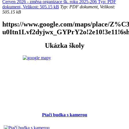
Červen 2026 - změna organizace šk. roku 2025-206 Typ: PDF
dokument, Velikost: 505.15 kB
Typ: PDF dokument, Velikost:
505.15 kB
https://www.google.com/maps/place/Z
u0Itn1Lvf2dyjwx_GYPrY2o!2e10!3e11!6s
Ukázka školy
Ptačí budka s kamerou