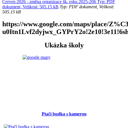
Červen 2026 - změna organizace šk. roku 2025-206 Typ: PDF
dokument, Velikost: 505.15 kB
Typ: PDF dokument, Velikost:
505.15 kB
https://www.google.com/maps/place/Z
u0Itn1Lvf2dyjwx_GYPrY2o!2e10!3e11!6s
Ukázka školy
Ptačí budka s kamerou