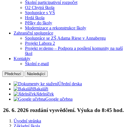
Školní participativní rozpočet
O2 Chytrá škola
Spolupráce s VŠ
Hrdá škola
Pěšky do školy
Modernizace a rekonstrukce školy
Zahraniční spolupráce
Spolupráce se ZŠ Adama Riese v Annabergu
Projekt Labora 2
Projekt re:demo – Podpora a posílení komunity na naší
škol
Kontakty
Školní e-mail
Předchozí
Následující
Úřední deska
Bakaláři
Jídelníček
Google učebna
26. 6. 2026 rozdání vysvědčení. Výuka do 8:45 hod.
Úvodní stránka
Základní škola