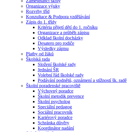
Zaměstnanci školy
Organizace výuky
Rozvrhy tříd
Konzultace & Podpora vzdělávání
Zápis do 1. třídy
Kritéria přijetí dětí do 1. ročníku
Organizace a průběh zápisu
Odklad školní docházky
Desatero pro rodiče
Výsledky zápisu
Platby od žáků
Školská rada
Složení školské rady
Jednání ŠR
Volební řád školské rady
Podávání podnětů, oznámení a stížností šk. radě
Školní poradenské pracoviště
Výchovný poradce
Školní metodik prevence
Školní psycholog
Speciální pedagog
Sociální pracovník
Kariérový poradce
Schránka důvěry
Koordinátor nadání