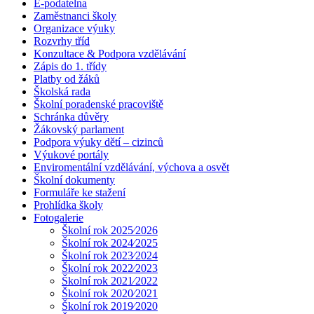
E-podatelna
Zaměstnanci školy
Organizace výuky
Rozvrhy tříd
Konzultace & Podpora vzdělávání
Zápis do 1. třídy
Platby od žáků
Školská rada
Školní poradenské pracoviště
Schránka důvěry
Žákovský parlament
Podpora výuky dětí – cizinců
Výukové portály
Enviromentální vzdělávání, výchova a osvět
Školní dokumenty
Formuláře ke stažení
Prohlídka školy
Fotogalerie
Školní rok 2025⁄2026
Školní rok 2024⁄2025
Školní rok 2023⁄2024
Školní rok 2022⁄2023
Školní rok 2021⁄2022
Školní rok 2020⁄2021
Školní rok 2019⁄2020