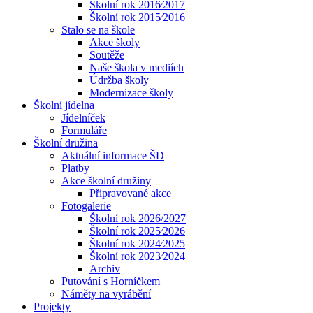
Školní rok 2016⁄2017
Školní rok 2015⁄2016
Stalo se na škole
Akce školy
Soutěže
Naše škola v mediích
Údržba školy
Modernizace školy
Školní jídelna
Jídelníček
Formuláře
Školní družina
Aktuální informace ŠD
Platby
Akce školní družiny
Připravované akce
Fotogalerie
Školní rok 2026/2027
Školní rok 2025⁄2026
Školní rok 2024⁄2025
Školní rok 2023⁄2024
Archiv
Putování s Horníčkem
Náměty na vyrábění
Projekty