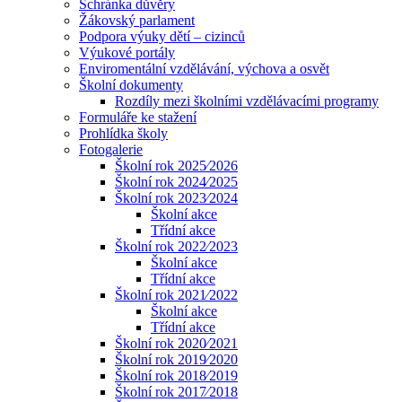
Schránka důvěry
Žákovský parlament
Podpora výuky dětí – cizinců
Výukové portály
Enviromentální vzdělávání, výchova a osvět
Školní dokumenty
Rozdíly mezi školními vzdělávacími programy
Formuláře ke stažení
Prohlídka školy
Fotogalerie
Školní rok 2025⁄2026
Školní rok 2024⁄2025
Školní rok 2023⁄2024
Školní akce
Třídní akce
Školní rok 2022⁄2023
Školní akce
Třídní akce
Školní rok 2021⁄2022
Školní akce
Třídní akce
Školní rok 2020⁄2021
Školní rok 2019⁄2020
Školní rok 2018⁄2019
Školní rok 2017⁄2018