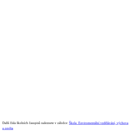
Další čísla školních časopisů naleznete v záložce:
Škola_Enviromentální vzdělávání, výchova
a osvěta