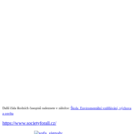
Další čísla školních časopisů naleznete v záložce:
Škola_Enviromentální vzdělávání, výchova
a osvěta
https://www.societyforall.cz/