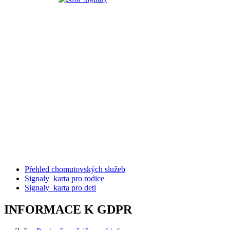
Přehled chomutovských služeb
Signaly_karta pro rodice
Signaly_karta pro deti
INFORMACE K GDPR