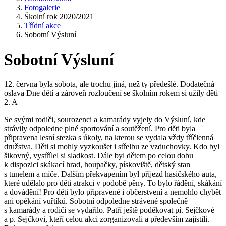
Fotogalerie
Školní rok 2020/2021
Třídní akce
Sobotní Výsluní
Sobotní Výsluní
12. června byla sobota, ale trochu jiná, než ty předešlé. Dodatečná
oslava Dne dětí a zároveň rozloučení se školním rokem si užily děti
2. A
Se svými rodiči, sourozenci a kamarády vyjely do Výsluní, kde
strávily odpoledne plné sportování a soutěžení. Pro děti byla
připravena lesní stezka s úkoly, na kterou se vydala vždy tříčlenná
družstva. Děti si mohly vyzkoušet i střelbu ze vzduchovky. Kdo byl
šikovný, vystřílel si sladkost. Dále byl dětem po celou dobu
k dispozici skákací hrad, houpačky, pískoviště, dětský stan
s tunelem a míče. Dalším překvapením byl příjezd hasičského auta,
které udělalo pro děti atrakci v podobě pěny. To bylo řádění, skákání
a dovádění! Pro děti bylo připravené i občerstvení a nemohlo chybět
ani opékání vuřtíků. Sobotní odpoledne strávené společně
s kamarády a rodiči se vydařilo. Patří ještě poděkovat pí. Sejčkové
a p. Sejčkovi, kteří celou akci zorganizovali a především zajistili.