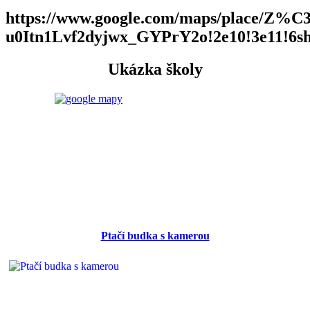
https://www.google.com/maps/place/Z
u0Itn1Lvf2dyjwx_GYPrY2o!2e10!3e11!6s
Ukázka školy
Ptačí budka s kamerou