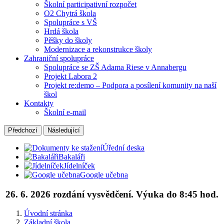
Školní participativní rozpočet
O2 Chytrá škola
Spolupráce s VŠ
Hrdá škola
Pěšky do školy
Modernizace a rekonstrukce školy
Zahraniční spolupráce
Spolupráce se ZŠ Adama Riese v Annabergu
Projekt Labora 2
Projekt re:demo – Podpora a posílení komunity na naší
škol
Kontakty
Školní e-mail
Předchozí
Následující
Úřední deska
Bakaláři
Jídelníček
Google učebna
26. 6. 2026 rozdání vysvědčení. Výuka do 8:45 hod.
Úvodní stránka
Základní škola