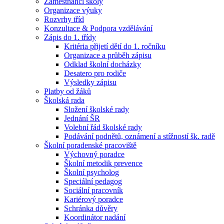
Zaměstnanci školy
Organizace výuky
Rozvrhy tříd
Konzultace & Podpora vzdělávání
Zápis do 1. třídy
Kritéria přijetí dětí do 1. ročníku
Organizace a průběh zápisu
Odklad školní docházky
Desatero pro rodiče
Výsledky zápisu
Platby od žáků
Školská rada
Složení školské rady
Jednání ŠR
Volební řád školské rady
Podávání podnětů, oznámení a stížností šk. radě
Školní poradenské pracoviště
Výchovný poradce
Školní metodik prevence
Školní psycholog
Speciální pedagog
Sociální pracovník
Kariérový poradce
Schránka důvěry
Koordinátor nadání