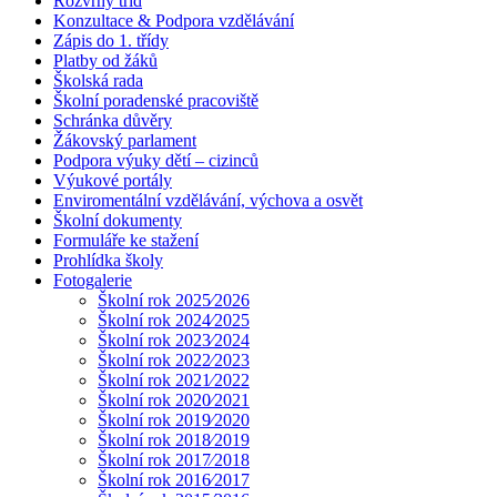
Rozvrhy tříd
Konzultace & Podpora vzdělávání
Zápis do 1. třídy
Platby od žáků
Školská rada
Školní poradenské pracoviště
Schránka důvěry
Žákovský parlament
Podpora výuky dětí – cizinců
Výukové portály
Enviromentální vzdělávání, výchova a osvět
Školní dokumenty
Formuláře ke stažení
Prohlídka školy
Fotogalerie
Školní rok 2025⁄2026
Školní rok 2024⁄2025
Školní rok 2023⁄2024
Školní rok 2022⁄2023
Školní rok 2021⁄2022
Školní rok 2020⁄2021
Školní rok 2019⁄2020
Školní rok 2018⁄2019
Školní rok 2017⁄2018
Školní rok 2016⁄2017