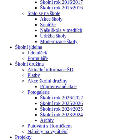
Školní rok 2016⁄2017
Školní rok 2015⁄2016
Stalo se na škole
Akce školy
Soutěže
Naše škola v mediích
Údržba školy
Modernizace školy
Školní jídelna
Jídelníček
Formuláře
Školní družina
Aktuální informace ŠD
Platby
Akce školní družiny
Připravované akce
Fotogalerie
Školní rok 2026/2027
Školní rok 2025⁄2026
Školní rok 2024⁄2025
Školní rok 2023⁄2024
Archiv
Putování s Horníčkem
Náměty na vyrábění
Projekty