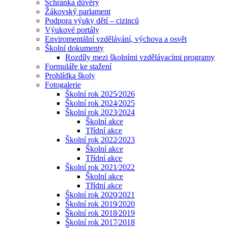
Schránka důvěry
Žákovský parlament
Podpora výuky dětí – cizinců
Výukové portály
Enviromentální vzdělávání, výchova a osvět
Školní dokumenty
Rozdíly mezi školními vzdělávacími programy
Formuláře ke stažení
Prohlídka školy
Fotogalerie
Školní rok 2025⁄2026
Školní rok 2024⁄2025
Školní rok 2023⁄2024
Školní akce
Třídní akce
Školní rok 2022⁄2023
Školní akce
Třídní akce
Školní rok 2021⁄2022
Školní akce
Třídní akce
Školní rok 2020⁄2021
Školní rok 2019⁄2020
Školní rok 2018⁄2019
Školní rok 2017⁄2018